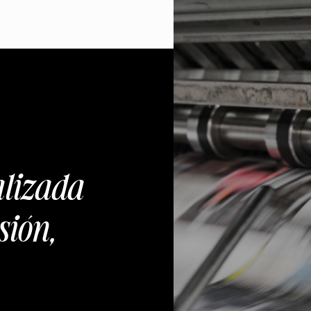
alizada
sión,