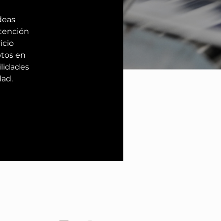
deas
atención
icio
ptos en
ilidades
dad.