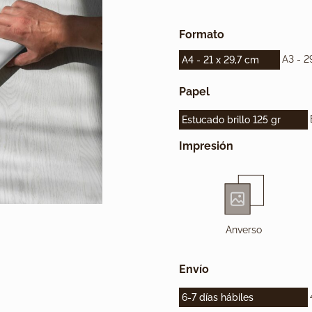
Formato
A3 - 2
A4 - 21 x 29,7 cm
Papel
Estucado brillo 125 gr
Impresión
Anverso
Envío
6-7 días hábiles