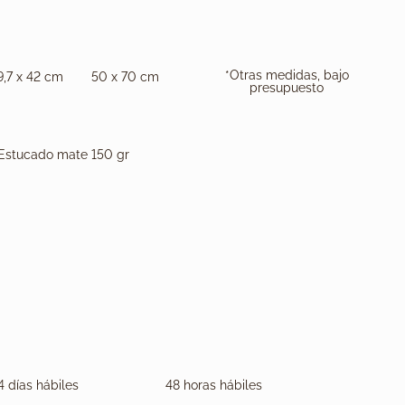
*Otras medidas, bajo
9,7 x 42 cm
50 x 70 cm
presupuesto
Estucado mate 150 gr
4 días hábiles
48 horas hábiles