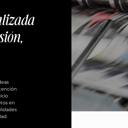
alizada
sión,
deas
atención
icio
ptos en
ilidades
dad.