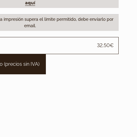
aquí
la impresión supera el limite permitido, debe enviarlo por
email.
32,50€
to (precios sin IVA)